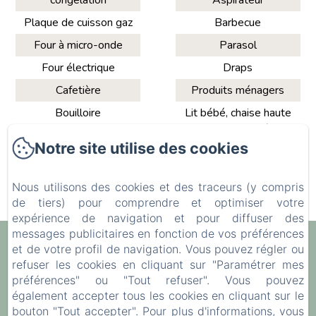
congélation
Aspirateur
Plaque de cuisson gaz
Barbecue
Four à micro-onde
Parasol
Four électrique
Draps
Cafetière
Produits ménagers
Bouilloire
Lit bébé, chaise haute
ou rehausseur (sur
Grille pain
demande)
Notre site utilise des cookies
Batterie de cuisine
Documentation
touristique
Nous utilisons des cookies et des traceurs (y compris
de tiers) pour comprendre et optimiser votre
expérience de navigation et pour diffuser des
messages publicitaires en fonction de vos préférences
Gîtes Les Rainettes
et de votre profil de navigation. Vous pouvez régler ou
refuser les cookies en cliquant sur "Paramétrer mes
Politique de confidentialité
Informations légales
préférences" ou "Tout refuser". Vous pouvez
Informations sur les cookies
également accepter tous les cookies en cliquant sur le
15 Chem. des Murs, Vienne-en-Bessin, 14400, France
bouton "Tout accepter". Pour plus d'informations, vous