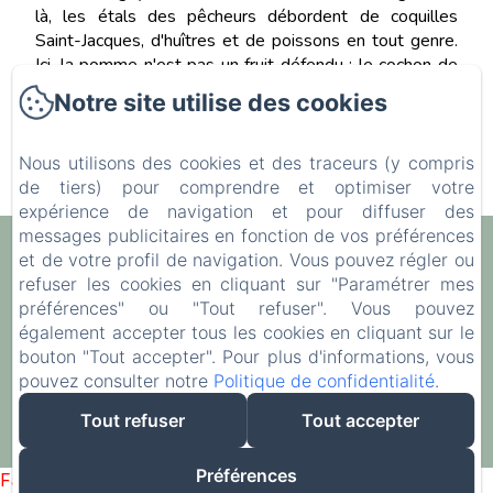
là, les étals des pêcheurs débordent de coquilles
Saint-Jacques, d'huîtres et de poissons en tout genre.
Ici, la pomme n'est pas un fruit défendu ; le cochon de
Bayeux n'est pas une race oubliée.
Notre site utilise des cookies
Nous utilisons des cookies et des traceurs (y compris
de tiers) pour comprendre et optimiser votre
expérience de navigation et pour diffuser des
messages publicitaires en fonction de vos préférences
Gîtes Les Rainettes
et de votre profil de navigation. Vous pouvez régler ou
refuser les cookies en cliquant sur "Paramétrer mes
Politique de confidentialité
Informations légales
préférences" ou "Tout refuser". Vous pouvez
Informations sur les cookies
également accepter tous les cookies en cliquant sur le
15 Chem. des Murs, Vienne-en-Bessin, 14400, France
bouton "Tout accepter". Pour plus d'informations, vous
giteslesrainettes@gmail.com
pouvez consulter notre
Politique de confidentialité
.
+33 6 61 12 65 79
Tout refuser
Tout accepter
Créé par Amenitiz
Préférences
Failed to load BookingEngine/index: Loading chunk 1322